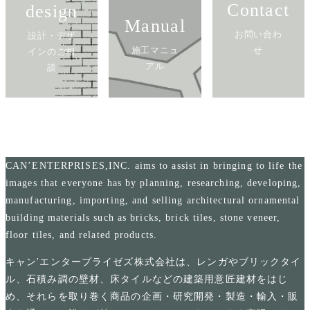
Contact
design
Manual
お問い合わ
設計・デザ
施工マニュ
せ
インのご相
アル
談
CAN’ENTERPRISES,INC. aims to assist in bringing to life the
images that everyone has by planning, researching, developing,
manufacturing, importing, and selling architectural ornamental
building materials such as bricks, brick tiles, stone veneer,
floor tiles, and related products.
キャン'エンタープライゼズ株式会社は、レンガやブリックタイ
ル、石積み調の壁材、床タイルなどの建築用意匠建材をはじ
め、それらを取り巻く商品の企画・研究開発・製造・輸入・販