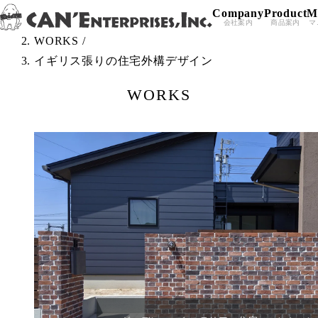
Company
Product
M
Skip to content
TOP
/
会社案内
商品案内
マ
WORKS
/
イギリス張りの住宅外構デザイン
WORKS