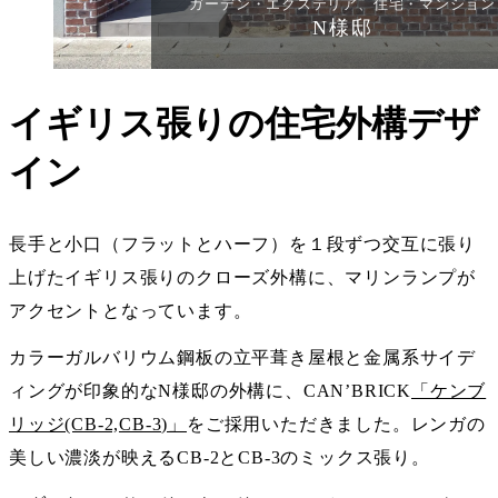
ガーデン・エクステリア、住宅・マンション
N様邸
イギリス張りの住宅外構デザ
イン
長手と小口（フラットとハーフ）を１段ずつ交互に張り
上げたイギリス張りのクローズ外構に、マリンランプが
アクセントとなっています。
カラーガルバリウム鋼板の立平葺き屋根と金属系サイデ
ィングが印象的なN様邸の外構に、CAN’BRICK
「ケンブ
リッジ(CB-2,CB-3)」
をご採用いただきました。レンガの
美しい濃淡が映えるCB-2とCB-3のミックス張り。