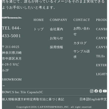
売を通じて、誰もが持っているイメージをそのまま実現できる
ようお手伝いしたいと考えます。
HOME
COMPANY
CONTACT
PRODU
TEL
044-
お問い合わ
トップ
会社案内
CAN'BR
せ
433-5001
お知らせ
CAN'ST
カタログ
〒211-0025
採用情報
CAN'ST
サンプル請
神奈川県川崎
TILEs
求
市中原区木月
4-28-3 SJビ
EXTERI
ル2F
LIGHTS
SHOWROOM
→
BOWCS Inc.
Tile Capsule
3C
日本語
English
中文
個人情報保護方針
特定商取引法に基づく表記
Copyright©2026 CAN'ENTERPRISES,INC. all right reserved.