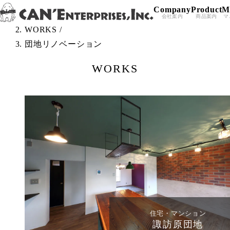
Company
Product
M
Skip to content
TOP
/
会社案内
商品案内
マ
WORKS
/
団地リノベーション
WORKS
住宅・マンション
諏訪原団地