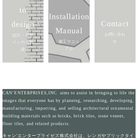
to
Installation
Contact
design
Manual
お問い合わ
設計・デザ
施工マニュ
せ
インのご相
アル
談
CAN’ENTERPRISES,INC. aims to assist in bringing to life the
images that everyone has by planning, researching, developing,
manufacturing, importing, and selling architectural ornamental
building materials such as bricks, brick tiles, stone veneer,
floor tiles, and related products.
キャン'エンタープライゼズ株式会社は、レンガやブリックタイ