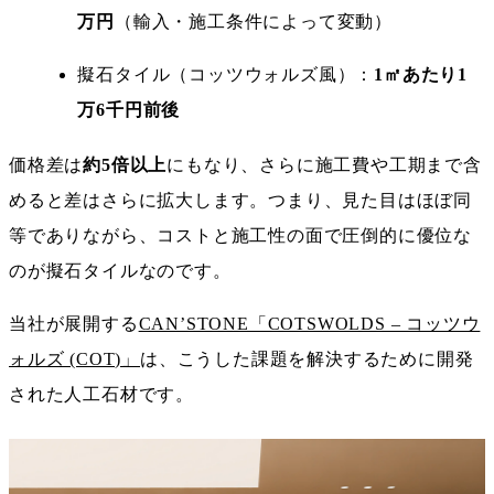
万円
（輸入・施工条件によって変動）
擬石タイル（コッツウォルズ風）：
1㎡あたり1
万6千円前後
価格差は
約5倍以上
にもなり、さらに施工費や工期まで含
めると差はさらに拡大します。つまり、見た目はほぼ同
等でありながら、コストと施工性の面で圧倒的に優位な
のが擬石タイルなのです。
当社が展開する
CAN’STONE「COTSWOLDS – コッツウ
ォルズ (COT)」
は、こうした課題を解決するために開発
された人工石材です。