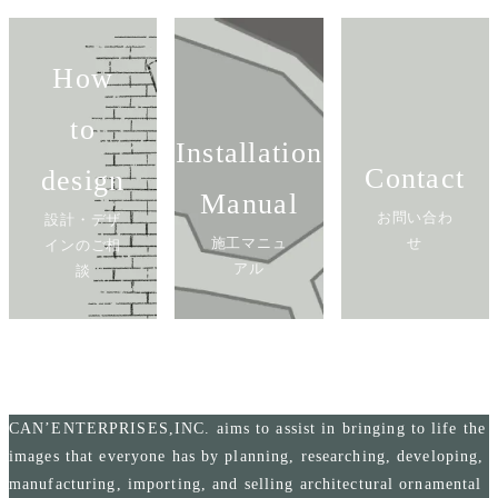
How
to
Installation
Contact
design
Manual
お問い合わ
設計・デザ
施工マニュ
せ
インのご相
アル
談
CAN’ENTERPRISES,INC. aims to assist in bringing to life the
images that everyone has by planning, researching, developing,
manufacturing, importing, and selling architectural ornamental