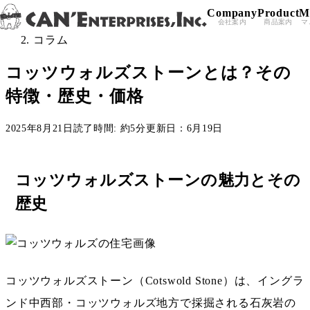
Company
Product
M
Skip to content
All Posts
＞
会社案内
商品案内
マ
コラム
コッツウォルズストーンとは？その
特徴・歴史・価格
2025年8月21日
読了時間: 約5分
更新日：6月19日
コッツウォルズストーンの魅力とその
歴史
コッツウォルズストーン（Cotswold Stone）は、イングラ
ンド中西部・コッツウォルズ地方で採掘される石灰岩の