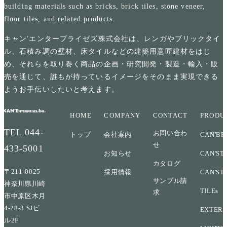
building materials such as bricks, brick tiles, stone veneer,
floor tiles, and related products.
キャン'エンタープライゼズ株式会社は、レンガやブリックタイ
ル、石積み調の壁材、床タイルなどの建築用意匠建材をはじ
め、それらを取り巻く商品の企画・研究開発・製造・輸入・販
売を通じて、誰もが持っているイメージをそのまま実現できる
ようお手伝いしたいと考えます。
HOME
COMPANY
CONTACT
PRODU
TEL
044-
お問い合わ
トップ
会社案内
CAN'BR
せ
433-5001
お知らせ
CAN'ST
カタログ
〒211-0025
採用情報
CAN'ST
サンプル請
神奈川県川崎
TILEs
求
市中原区木月
4-28-3 SJビ
EXTERI
ル2F