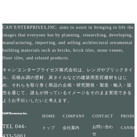
CAN’ENTERPRISES,INC. aims to assist in bringing to life the
images that everyone has by planning, researching, developing,
manufacturing, importing, and selling architectural ornamental
building materials such as bricks, brick tiles, stone veneer,
floor tiles, and related products.
キャン'エンタープライゼズ株式会社は、レンガやブリックタイ
ル、石積み調の壁材、床タイルなどの建築用意匠建材をはじ
め、それらを取り巻く商品の企画・研究開発・製造・輸入・販
売を通じて、誰もが持っているイメージをそのまま実現できる
ようお手伝いしたいと考えます。
HOME
COMPANY
CONTACT
PRODU
TEL
044-
お問い合わ
トップ
会社案内
CAN'BR
せ
433-5001