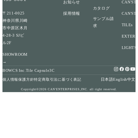
お知らせ
CAN'ST
カタログ
〒211-0025
採用情報
CAN'ST
サンプル請
神奈川県川崎
TILEs
求
市中原区木月
4-28-3 SJビ
EXTERI
ル2F
LIGHTS
SHOWROOM
→
BOWCS Inc.
Tile Capsule
3C
日本語
English
中文
個人情報保護方針
特定商取引法に基づく表記
Copyright©2026 CAN'ENTERPRISES,INC. all right reserved.