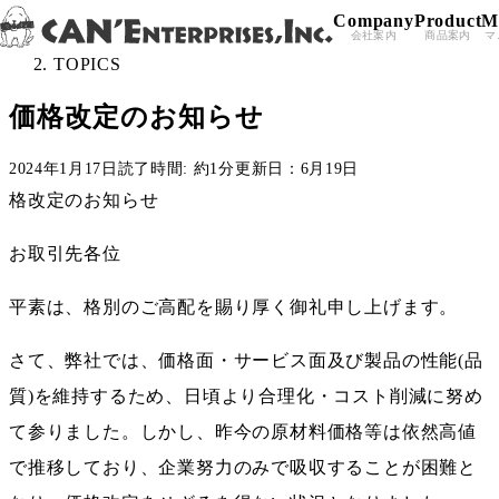
Company
Product
M
Skip to content
All Posts
＞
会社案内
商品案内
マ
TOPICS
価格改定のお知らせ
2024年1月17日
読了時間: 約1分
更新日：6月19日
格改定のお知らせ
お取引先各位
平素は、格別のご高配を賜り厚く御礼申し上げます。
さて、弊社では、価格面・サービス面及び製品の性能(品
質)を維持するため、日頃より合理化・コスト削減に努め
て参りました。しかし、昨今の原材料価格等は依然高値
で推移しており、企業努力のみで吸収することが困難と