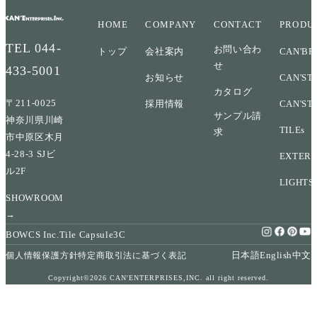
HOME
COMPANY
CONTACT
PRODU
TEL
044-
お問い合わ
トップ
会社案内
CAN'BR
せ
433-5001
お知らせ
CAN'ST
カタログ
〒211-0025
採用情報
CAN'ST
サンプル請
神奈川県川崎
TILEs
求
市中原区木月
4-28-3 SJビ
EXTERI
ル2F
LIGHTS
SHOWROOM
→
BOWCS Inc.
Tile Capsule
3C
日本語
English
中文
個人情報保護方針
特定商取引法に基づく表記
Copyright©2026 CAN'ENTERPRISES,INC. all right reserved.