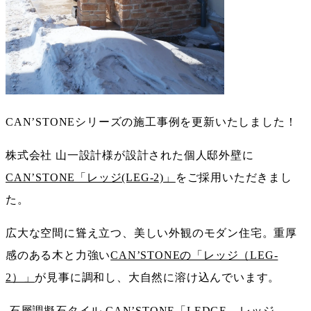
CAN’STONEシリーズの施工事例を更新いたしました！
株式会社 山一設計様が設計された個人邸外壁に
CAN’STONE「レッジ(LEG-2)」
をご採用いただきまし
た。
広大な空間に聳え立つ、美しい外観のモダン住宅。重厚
感のある木と力強い
CAN’STONEの「レッジ（LEG-
2）」
が見事に調和し、大自然に溶け込んでいます。
石層調擬石タイル
CAN’STONE「LEDGE – レッジ