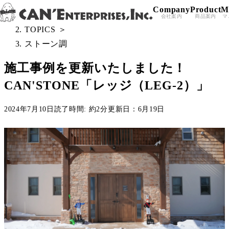
Company
Product
M
Skip to content
All Posts
＞
会社案内
商品案内
マ
TOPICS
＞
ストーン調
施工事例を更新いたしました！
CAN'STONE「レッジ（LEG-2）」
2024年7月10日
読了時間: 約2分
更新日：6月19日