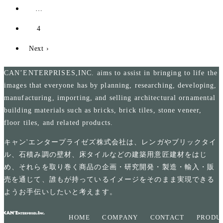
…
い・全
むため
面使い
の基礎
4
を比較
知識
紹介
Next ›
CAN’ENTERPRISES,INC. aims to assist in bringing to life the
images that everyone has by planning, researching, developing,
manufacturing, importing, and selling architectural ornamental
building materials such as bricks, brick tiles, stone veneer,
floor tiles, and related products.
キャン'エンタープライゼズ株式会社は、レンガやブリックタイ
ル、石積み調の壁材、床タイルなどの建築用意匠建材をはじ
め、それらを取り巻く商品の企画・研究開発・製造・輸入・販
売を通じて、誰もが持っているイメージをそのまま実現できる
ようお手伝いしたいと考えます。
HOME
COMPANY
CONTACT
PRODU