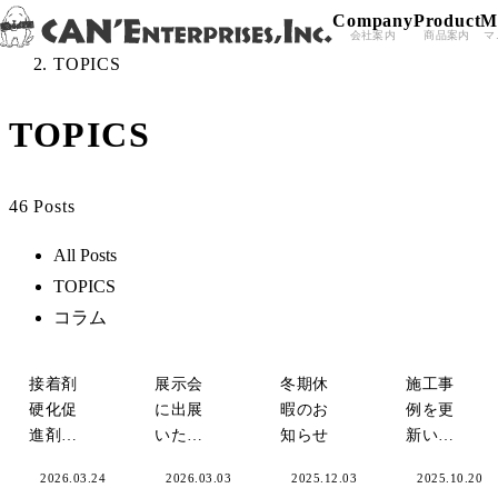
Company
Product
M
Skip to content
Home
＞
会社案内
商品案内
マ
TOPICS
TOPICS
46 Posts
All Posts
TOPICS
コラム
接着剤
展示会
冬期休
施工事
硬化促
に出展
暇のお
例を更
進剤の
いたし
知らせ
新いた
役割と
ま
しまし
TOPICS
2026.03.24
TOPICS
2026.03.03
TOPICS
2025.12.03
TOPICS
2025.10.20
選び方
す！！
た！ブ