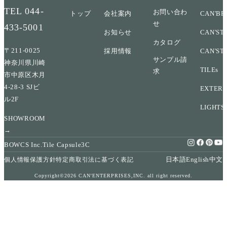
TEL
044-
お問い合わ
トップ
会社案内
CAN'BR
せ
433-5001
お知らせ
CAN'ST
カタログ
〒211-0025
採用情報
CAN'ST
サンプル請
神奈川県川崎
TILEs
求
市中原区木月
4-28-3 SJビ
EXTERI
ル2F
LIGHTS
SHOWROOM
→
BOWCS Inc.
Tile Capsule
3C
日本語
English
中文
個人情報保護方針
特定商取引法に基づく表記
Copyright©2026 CAN'ENTERPRISES,INC. all right reserved.