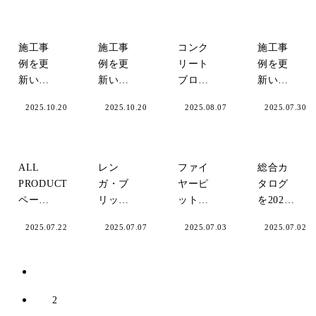
｜冬場
『Material
リック
のタイ
Caravan
タイル
ル施工
Nagoya』
CAN’BRIC
施工事
施工事
コンク
施工事
対策
ンチェ
例を更
例を更
リート
例を更
スター
新いた
新いた
ブロッ
新いた
（MC-
しまし
しまし
ク風タ
しまし
1）」
TOPICS
2025.10.20
TOPICS
2025.10.20
TOPICS
2025.08.07
TOPICS
2025.07.30
た！ブ
た！白
イル｜
た！複
リック
いレン
全3カラ
数品番
タイル
ガタイ
ー品番
使用事
CAN’BRICK「マ
ルを使
の魅力
例。
ALL
レン
ファイ
総合カ
ンチェ
用した
と活用
PRODUCT
ガ・ブ
ヤーピ
タログ
スター
オフィ
例
ページ
リック
ットの
を2025
（MC-
ス。
がリニ
タイル
よくあ
年度版
1）」
TOPICS
2025.07.22
TOPICS
2025.07.07
TOPICS
2025.07.03
TOPICS
2025.07.02
ューア
の施工
る質問
(Vol.9)
ルいた
アイデ
（FAQ）
に更新
しまし
アや魅
｜庭で
いたし
1
た！！
力｜ア
安全に
まし
クセン
焚き火
た！
2
ト使
を楽し