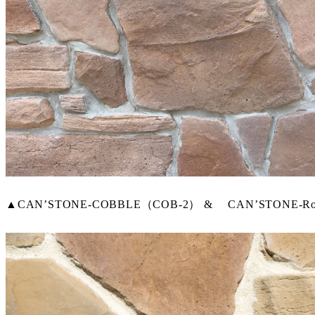
▲CAN’STONE-COBBLE（COB-2） & CAN’STONE-R