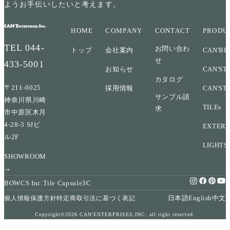
ようお手伝いしたいと考えます。
HOME
COMPANY
CONTACT
PRODU
TEL
044-
お問い合わ
トップ
会社案内
CAN'BR
せ
433-5001
お知らせ
CAN'ST
カタログ
〒211-0025
採用情報
CAN'ST
サンプル請
神奈川県川崎
TILEs
求
市中原区木月
4-28-3 SJビ
EXTERI
ル2F
LIGHTS
SHOWROOM
→
BOWCS Inc.
Tile Capsule
3C
日本語
English
中文
個人情報保護方針
特定商取引法に基づく表記
Copyright©2026 CAN'ENTERPRISES,INC. all right reserved.