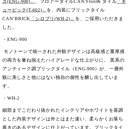
ズ(ENG-900)」
、フロアータイルCAN’Floor& タイル
「キ
ュービック(T-602)」
を、内装にブリックタイル
CAN’BRICK
「シロ
ブリ
(WH-2)」
を、ご採用いただきま
した。
・ENG-900
モノトーンで統一された外観デザインは高級感と重厚感
の両方を兼ね揃えたハイグレードな仕上がりに。 黒系の
アンティーク調ブリックタイル（ENG-900）が、一層外
観に美しさと他にはない独自の個性を醸し出していま
す。
・WH-2
細部までこだわり抜かれたインテリアやホワイトを基調
とした内装デザインは外とはまた違い、柔らかくお落ち
着きのあるデザインに仕上がっています。ブリックタイ