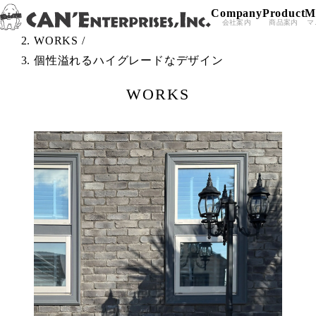
Company
Product
M
Skip to content
TOP
/
会社案内
商品案内
マ
WORKS
/
個性溢れるハイグレードなデザイン
WORKS