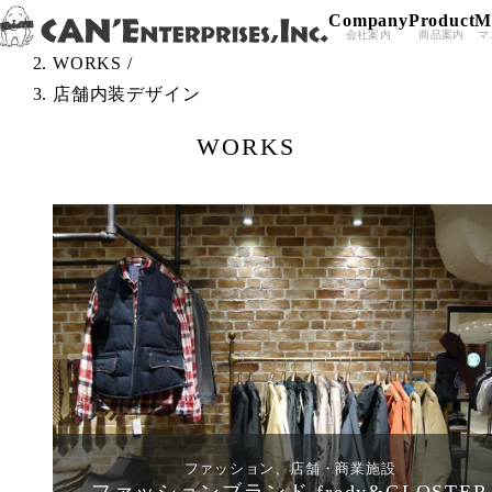
Company
Product
M
Skip to content
TOP
/
会社案内
商品案内
マ
WORKS
/
店舗内装デザイン
WORKS
ファッション、店舗・商業施設