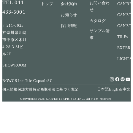
TEL
044-
お問い合わ
トップ
会社案内
CAN'BR
せ
433-5001
お知らせ
CAN'ST
カタログ
〒211-0025
採用情報
CAN'ST
サンプル請
神奈川県川崎
TILEs
求
市中原区木月
4-28-3 SJビ
EXTERI
ル2F
LIGHTS
SHOWROOM
→
BOWCS Inc.
Tile Capsule
3C
日本語
English
中文
個人情報保護方針
特定商取引法に基づく表記
Copyright©2026 CAN'ENTERPRISES,INC. all right reserved.