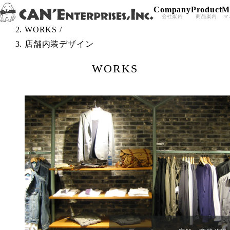
Company
Product
M
Skip to content
TOP
/
会社案内
商品案内
マ
WORKS
/
店舗内装デザイン
WORKS