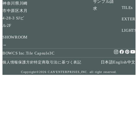
サンプル請
神奈川県川崎
TILEs
求
市中原区木月
4-28-3 SJビ
EXTERI
ル2F
LIGHTS
SHOWROOM
→
BOWCS Inc.
Tile Capsule
3C
日本語
English
中文
個人情報保護方針
特定商取引法に基づく表記
Copyright©2026 CAN'ENTERPRISES,INC. all right reserved.