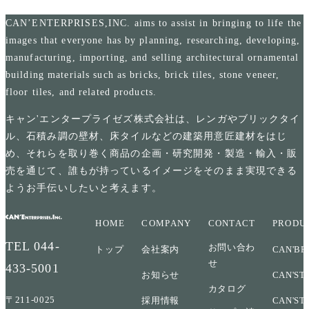
CAN’ENTERPRISES,INC. aims to assist in bringing to life the
images that everyone has by planning, researching, developing,
manufacturing, importing, and selling architectural ornamental
building materials such as bricks, brick tiles, stone veneer,
floor tiles, and related products.
キャン'エンタープライゼズ株式会社は、レンガやブリックタイ
ル、石積み調の壁材、床タイルなどの建築用意匠建材をはじ
め、それらを取り巻く商品の企画・研究開発・製造・輸入・販
売を通じて、誰もが持っているイメージをそのまま実現できる
ようお手伝いしたいと考えます。
HOME
COMPANY
CONTACT
PRODU
TEL
044-
お問い合わ
トップ
会社案内
CAN'BR
せ
433-5001
お知らせ
CAN'ST
カタログ
〒211-0025
採用情報
CAN'ST