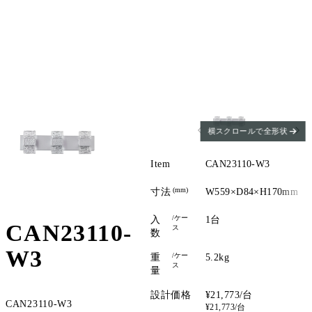
横スクロールで全形状
Item
CAN23110-W3
(mm)
寸法
W559×D84×H170mm
/ケー
入
1台
CAN23110-
ス
数
W3
/ケー
重
5.2kg
ス
量
設計価格
¥21,773/台
CAN23110-W3
¥21,773/台