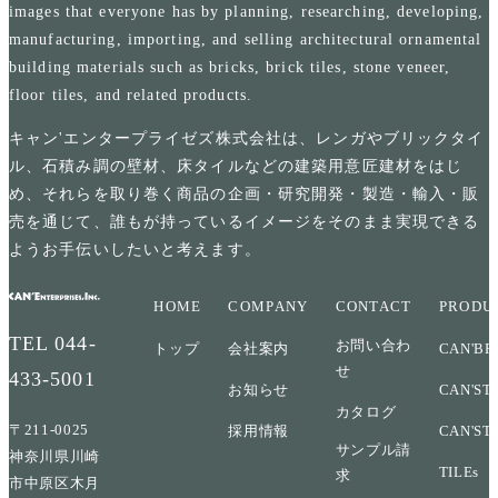
images that everyone has by planning, researching, developing,
manufacturing, importing, and selling architectural ornamental
building materials such as bricks, brick tiles, stone veneer,
floor tiles, and related products.
キャン'エンタープライゼズ株式会社は、レンガやブリックタイ
ル、石積み調の壁材、床タイルなどの建築用意匠建材をはじ
め、それらを取り巻く商品の企画・研究開発・製造・輸入・販
売を通じて、誰もが持っているイメージをそのまま実現できる
ようお手伝いしたいと考えます。
HOME
COMPANY
CONTACT
PRODU
TEL
044-
お問い合わ
トップ
会社案内
CAN'BR
せ
433-5001
お知らせ
CAN'ST
カタログ
〒211-0025
採用情報
CAN'ST
サンプル請
神奈川県川崎
TILEs
求
市中原区木月