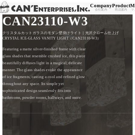
Company
Product
M
TOP
/
PRODUCT
/
LIGHTS
/
CAN23110-W3
Skip to content
会社案内
商品案内
マ
CAN23110-W3
クリスタルカットガラスのモダン壁掛けライト｜光沢クローム仕上げ
CRYSTAL ICE-GLASS VANITY LIGHT（CAN23110-W3）
Featuring a matte silver-finished frame with clear
glass shades that resemble crushed ice, this piece
beautifully diffuses light in a magical, delicate
manner. The glass shades evoke the appearance
of ice fragments, casting a cool and refined glow
throughout any space. Its simple yet
sophisticated design seamlessly fits into
bathrooms, powder rooms, hallways, and more.