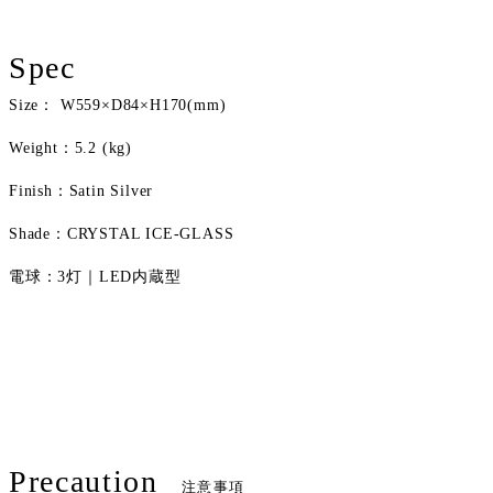
Spec
Size： W559×D84×H170(mm)
Weight：5.2 (kg)
Finish：Satin Silver
Shade：CRYSTAL ICE-GLASS
電球：3灯｜LED内蔵型
Precaution
注意事項