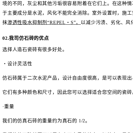
境的不同，灰尘和其他污垢很容易附着在它们上。在这种情
于主要成分是水泥，风化不能完全消除。室外设置时，施工
抹
渗透性吸水抑制剂“REPEL・S”，
以减少污渍、劣化、风
02.我司仿石砖的优点
选择人造石瓷砖有很多好处。
・设计灵活性
仿石砖属于二次水泥产品，设计自由度很高，是可以表现出
它们有多种颜色和尺寸，因此您可以选择适合您空间的瓷砖
·重量
我们的仿真石砖的重量约为真石的 1/2。