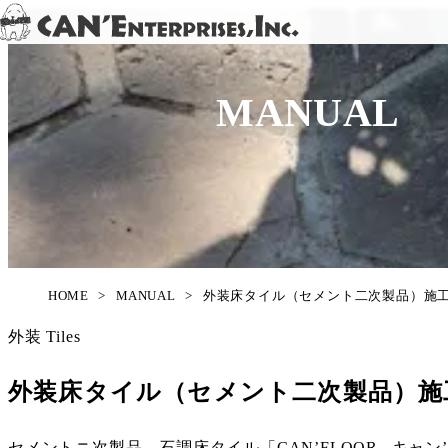
Skip to content
MANUAL
HOME
>
MANUAL
>
外装床タイル（セメント二次製品）施
外装
Tiles
外装床タイル（セメント二次製品）施
セメントニ次製品 石調床タイル「CAN’FLOOR– キャ