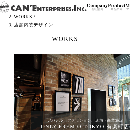
Company
Product
M
Skip to content
TOP
/
会社案内
商品案内
マ
WORKS
/
店舗内装デザイン
WORKS
アパレル、ファッション、店舗・商業施設
ONLY PREMIO TOKYO 有楽町店