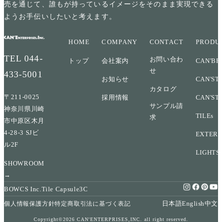
売を通じて、誰もが持っているイメージをそのまま実現できる
ようお手伝いしたいと考えます。
HOME
COMPANY
CONTACT
PRODU
TEL
044-
お問い合わ
トップ
会社案内
CAN'BR
せ
433-5001
お知らせ
CAN'ST
カタログ
〒211-0025
採用情報
CAN'ST
サンプル請
神奈川県川崎
TILEs
求
市中原区木月
4-28-3 SJビ
EXTERI
ル2F
LIGHTS
SHOWROOM
→
BOWCS Inc.
Tile Capsule
3C
日本語
English
中文
個人情報保護方針
特定商取引法に基づく表記
Copyright©2026 CAN'ENTERPRISES,INC. all right reserved.