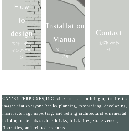
How
to
Installation
Contact
design
Manual
お問い合わ
設計・デザ
施工マニュ
せ
インのご相
アル
談
CAN’ENTERPRISES,INC. aims to assist in bringing to life the
images that everyone has by planning, researching, developing,
manufacturing, importing, and selling architectural ornamental
building materials such as bricks, brick tiles, stone veneer,
floor tiles, and related products.