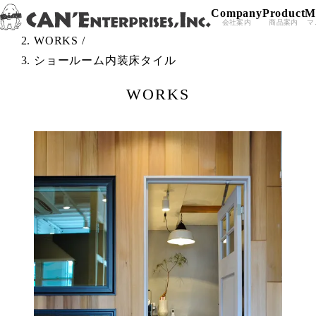
Company
Product
M
Skip to content
TOP
/
会社案内
商品案内
マ
WORKS
/
ショールーム内装床タイル
WORKS