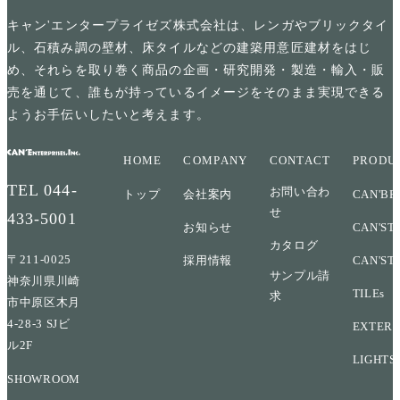
キャン'エンタープライゼズ株式会社は、レンガやブリックタイ
ル、石積み調の壁材、床タイルなどの建築用意匠建材をはじ
め、それらを取り巻く商品の企画・研究開発・製造・輸入・販
売を通じて、誰もが持っているイメージをそのまま実現できる
ようお手伝いしたいと考えます。
HOME
COMPANY
CONTACT
PRODU
TEL
044-
お問い合わ
トップ
会社案内
CAN'BR
せ
433-5001
お知らせ
CAN'ST
カタログ
〒211-0025
採用情報
CAN'ST
サンプル請
神奈川県川崎
TILEs
求
市中原区木月
4-28-3 SJビ
EXTERI
ル2F
LIGHTS
SHOWROOM
→