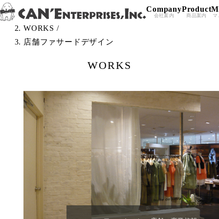
Company
Product
M
Skip to content
TOP
/
会社案内
商品案内
マ
WORKS
/
店舗ファサードデザイン
WORKS