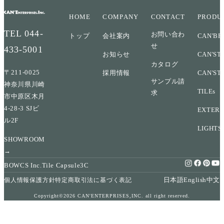
HOME
COMPANY
CONTACT
PRODU
TEL
044-
お問い合わ
トップ
会社案内
CAN'BR
せ
433-5001
お知らせ
CAN'ST
カタログ
〒211-0025
採用情報
CAN'ST
サンプル請
神奈川県川崎
TILEs
求
市中原区木月
4-28-3 SJビ
EXTERI
ル2F
LIGHTS
SHOWROOM
→
BOWCS Inc.
Tile Capsule
3C
日本語
English
中文
個人情報保護方針
特定商取引法に基づく表記
Copyright©2026 CAN'ENTERPRISES,INC. all right reserved.