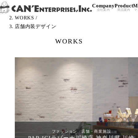
Company
Product
M
Skip to content
TOP
/
会社案内
商品案内
マ
WORKS
/
店舗内装デザイン
WORKS
ファッション、店舗・商業施設