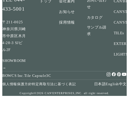
お問い合わ
トップ
会社案内
CAN'BR
せ
433-5001
お知らせ
CAN'ST
カタログ
〒211-0025
採用情報
CAN'ST
サンプル請
神奈川県川崎
TILEs
求
市中原区木月
4-28-3 SJビ
EXTERI
ル2F
LIGHTS
SHOWROOM
→
BOWCS Inc.
Tile Capsule
3C
日本語
English
中文
個人情報保護方針
特定商取引法に基づく表記
Copyright©2026 CAN'ENTERPRISES,INC. all right reserved.