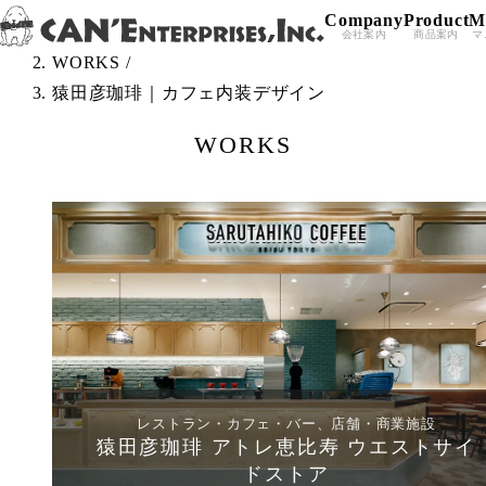
Company
Product
M
Skip to content
TOP
/
会社案内
商品案内
マ
WORKS
/
猿田彦珈琲｜カフェ内装デザイン
WORKS
レストラン・カフェ・バー、店舗・商業施設
猿田彦珈琲 アトレ恵比寿 ウエストサイ
ドストア