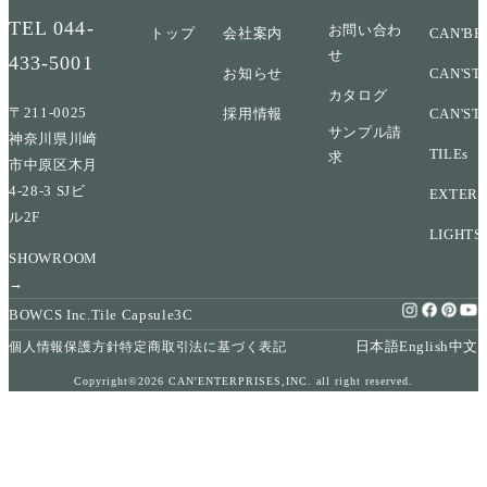
TEL
044-
お問い合わ
トップ
会社案内
CAN'BR
せ
433-5001
お知らせ
CAN'ST
カタログ
〒211-0025
採用情報
CAN'ST
サンプル請
神奈川県川崎
TILEs
求
市中原区木月
4-28-3 SJビ
EXTERI
ル2F
LIGHTS
SHOWROOM
→
BOWCS Inc.
Tile Capsule
3C
日本語
English
中文
個人情報保護方針
特定商取引法に基づく表記
Copyright©2026 CAN'ENTERPRISES,INC. all right reserved.