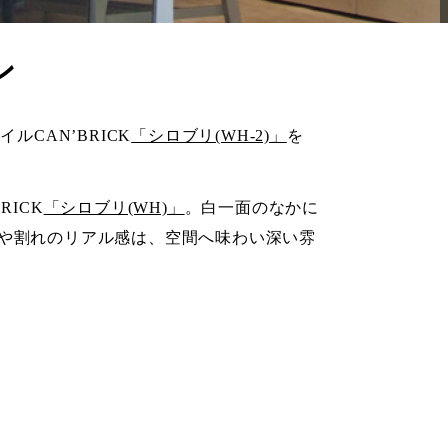
ン
CAN’BRICK
「シロブリ(WH-2)」
を
ICK
「シロブリ(WH)」
。白一面のなかに
や割れのリアル感は、空間へ味わい深い雰