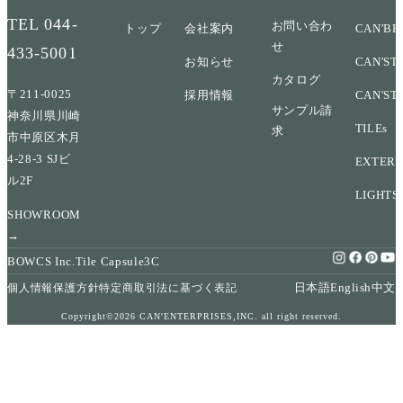
TEL
044-
お問い合わ
トップ
会社案内
CAN'BR
せ
433-5001
お知らせ
CAN'ST
カタログ
〒211-0025
採用情報
CAN'ST
サンプル請
神奈川県川崎
TILEs
求
市中原区木月
4-28-3 SJビ
EXTERI
ル2F
LIGHTS
SHOWROOM
→
BOWCS Inc.
Tile Capsule
3C
日本語
English
中文
個人情報保護方針
特定商取引法に基づく表記
Copyright©2026 CAN'ENTERPRISES,INC. all right reserved.