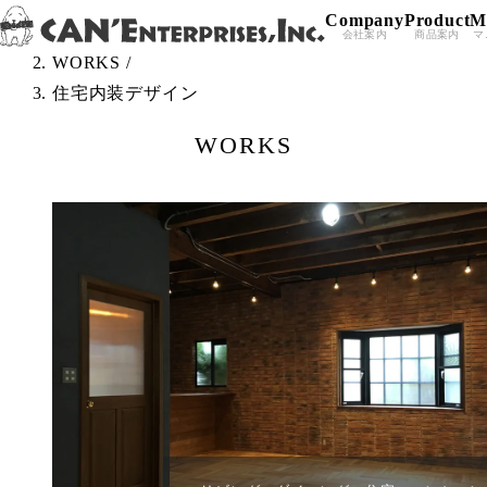
Company
Product
M
Skip to content
TOP
/
会社案内
商品案内
マ
WORKS
/
住宅内装デザイン
WORKS