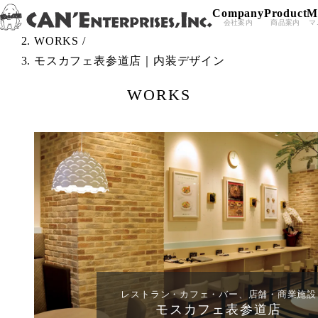
Company
Product
M
Skip to content
TOP
/
会社案内
商品案内
マ
WORKS
/
モスカフェ表参道店｜内装デザイン
WORKS
レストラン・カフェ・バー、店舗・商業施設
モスカフェ表参道店