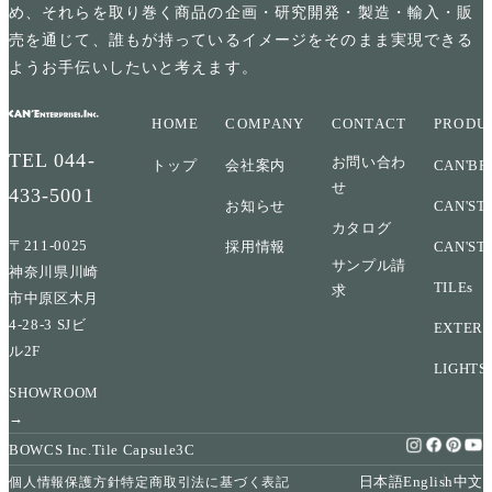
め、それらを取り巻く商品の企画・研究開発・製造・輸入・販
売を通じて、誰もが持っているイメージをそのまま実現できる
ようお手伝いしたいと考えます。
HOME
COMPANY
CONTACT
PRODU
TEL
044-
お問い合わ
トップ
会社案内
CAN'BR
せ
433-5001
お知らせ
CAN'ST
カタログ
〒211-0025
採用情報
CAN'ST
サンプル請
神奈川県川崎
TILEs
求
市中原区木月
4-28-3 SJビ
EXTERI
ル2F
LIGHTS
SHOWROOM
→
BOWCS Inc.
Tile Capsule
3C
日本語
English
中文
個人情報保護方針
特定商取引法に基づく表記