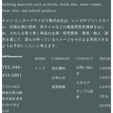
building materials such as bricks, brick tiles, stone veneer,
floor tiles, and related products.
キャン'エンタープライゼズ株式会社は、レンガやブリックタイ
ル、石積み調の壁材、床タイルなどの建築用意匠建材をはじ
め、それらを取り巻く商品の企画・研究開発・製造・輸入・販
売を通じて、誰もが持っているイメージをそのまま実現できる
ようお手伝いしたいと考えます。
HOME
COMPANY
CONTACT
PRODU
TEL
044-
お問い合わ
トップ
会社案内
CAN'BR
せ
433-5001
お知らせ
CAN'ST
カタログ
〒211-0025
採用情報
CAN'ST
サンプル請
神奈川県川崎
TILEs
求
市中原区木月
4-28-3 SJビ
EXTERI
ル2F