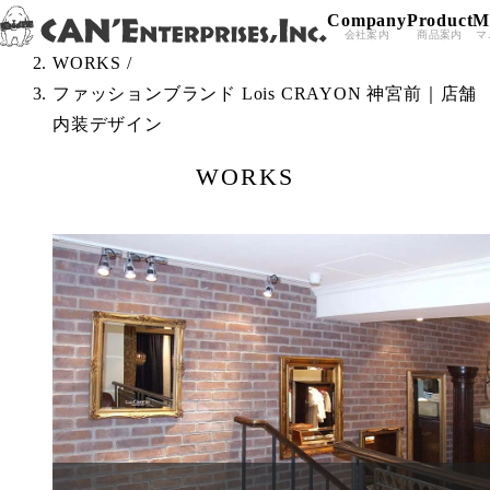
Company
Product
M
Skip to content
TOP
/
会社案内
商品案内
マ
WORKS
/
ファッションブランド Lois CRAYON 神宮前｜店舗
内装デザイン
WORKS