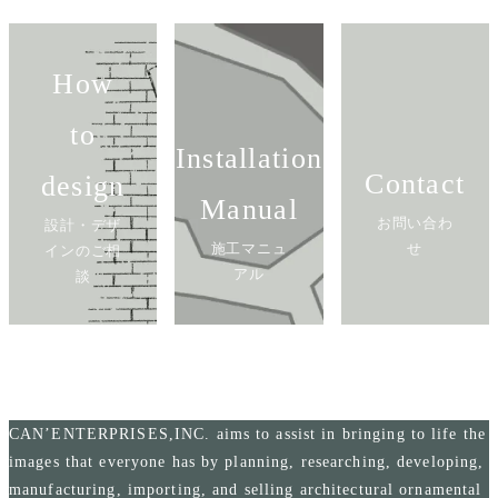
How
to
Installation
Contact
design
Manual
お問い合わ
設計・デザ
施工マニュ
せ
インのご相
アル
談
CAN’ENTERPRISES,INC. aims to assist in bringing to life the
images that everyone has by planning, researching, developing,
manufacturing, importing, and selling architectural ornamental