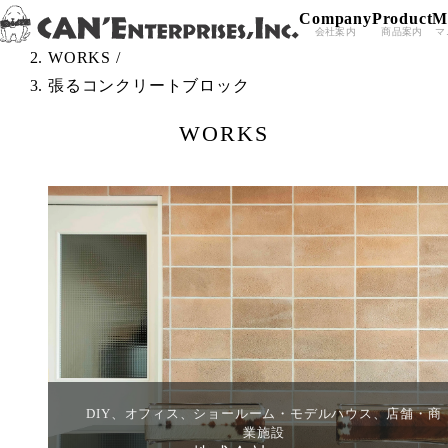
Company
Product
M
Skip to content
TOP
/
会社案内
商品案内
マ
WORKS
/
張るコンクリートブロック
WORKS
DIY、オフィス、ショールーム・モデルハウス、店舗・商
業施設