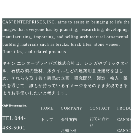
CAN’ENTERPRISES,INC. aims to assist in bringing to life the
images that everyone has by planning, researching, developing,
manufacturing, importing, and selling architectural ornamental
building materials such as bricks, brick tiles, stone veneer,
floor tiles, and related products.
キャン'エンタープライゼズ株式会社は、レンガやブリックタイ
ル、石積み調の壁材、床タイルなどの建築用意匠建材をはじ
め、それらを取り巻く商品の企画・研究開発・製造・輸入・販
売を通じて、誰もが持っているイメージをそのまま実現できる
ようお手伝いしたいと考えます。
HOME
COMPANY
CONTACT
PRODU
TEL
044-
お問い合わ
トップ
会社案内
CAN'BR
せ
433-5001
お知らせ
CAN'ST