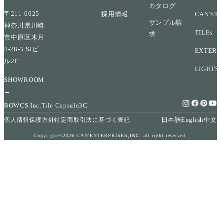
カタログ
〒211-0025
採用情報
CAN'ST
サンプル請
神奈川県川崎
TILEs
求
市中原区木月
4-28-3 SJビ
EXTERI
ル2F
LIGHTS
SHOWROOM
→
BOWCS Inc.
Tile Capsule
3C
日本語
English
中文
個人情報保護方針
特定商取引法に基づく表記
Copyright©2026 CAN'ENTERPRISES,INC. all right reserved.