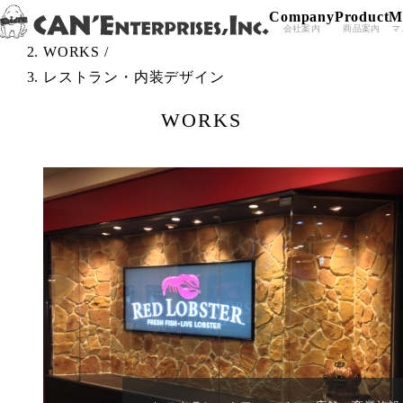
Company
Product
M
Skip to content
TOP
/
会社案内
商品案内
マ
WORKS
/
レストラン・内装デザイン
WORKS