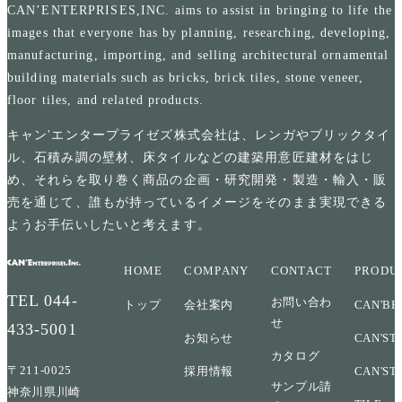
CAN’ENTERPRISES,INC. aims to assist in bringing to life the
images that everyone has by planning, researching, developing,
manufacturing, importing, and selling architectural ornamental
building materials such as bricks, brick tiles, stone veneer,
floor tiles, and related products.
キャン'エンタープライゼズ株式会社は、レンガやブリックタイ
ル、石積み調の壁材、床タイルなどの建築用意匠建材をはじ
め、それらを取り巻く商品の企画・研究開発・製造・輸入・販
売を通じて、誰もが持っているイメージをそのまま実現できる
ようお手伝いしたいと考えます。
HOME
COMPANY
CONTACT
PRODU
TEL
044-
お問い合わ
トップ
会社案内
CAN'BR
せ
433-5001
お知らせ
CAN'ST
カタログ
〒211-0025
採用情報
CAN'ST
サンプル請
神奈川県川崎