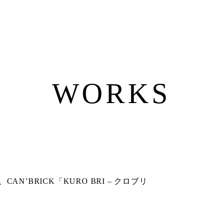
WORKS
」
BRICK「KURO BRI – クロブリ