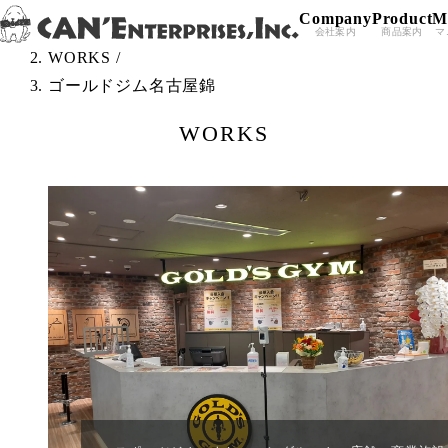
Company
Product
M
Skip to content
TOP
/
会社案内
商品案内
マ
WORKS
/
ゴールドジム名古屋錦
WORKS