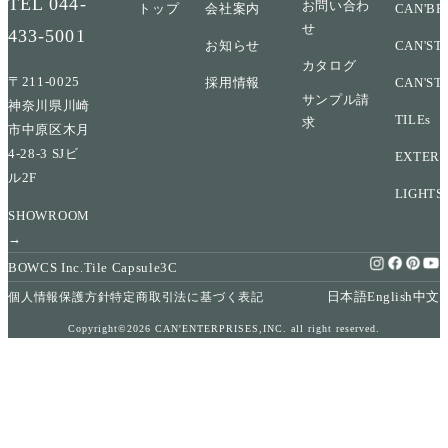
TEL
044-
お問い合わ
トップ
会社案内
CAN'BR
せ
433-5001
お知らせ
CAN'ST
カタログ
〒211-0025
採用情報
CAN'ST
サンプル請
神奈川県川崎
TILEs
求
市中原区木月
4-28-3 SJビ
EXTERI
ル2F
LIGHTS
SHOWROOM
→
BOWCS Inc.
Tile Capsule
3C
日本語
English
中文
個人情報保護方針
特定商取引法に基づく表記
Copyright©2026 CAN'ENTERPRISES,INC. all right reserved.