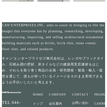
CAN’ENTERPRISES,INC. aims to assist in bringing to life the
images that everyone has by planning, researching, developing,
manufacturing, importing, and selling architectural ornamental
building materials such as bricks, brick tiles, stone veneer,
floor tiles, and related products.
キャン'エンタープライゼズ株式会社は、レンガやブリックタイ
ル、石積み調の壁材、床タイルなどの建築用意匠建材をはじ
め、それらを取り巻く商品の企画・研究開発・製造・輸入・販
売を通じて、誰もが持っているイメージをそのまま実現できる
ようお手伝いしたいと考えます。
HOME
COMPANY
CONTACT
PRODU
TEL
044-
お問い合わ
トップ
会社案内
CAN'BR