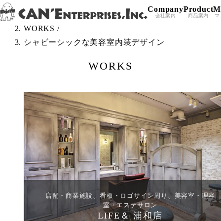
Company
Product
M
Skip to content
TOP
/
会社案内
商品案内
マ
WORKS
/
シャビーシックな美容室内装デザイン
WORKS
店舗・商業施設、看板・ロゴサイン周り、美容室・理容
室・エステサロン
LIFE＆ 浦和店