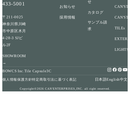
せ
433-5001
お知らせ
CAN'ST
カタログ
〒211-0025
採用情報
CAN'ST
サンプル請
神奈川県川崎
TILEs
求
市中原区木月
4-28-3 SJビ
EXTERI
ル2F
LIGHTS
SHOWROOM
→
BOWCS Inc.
Tile Capsule
3C
日本語
English
中文
個人情報保護方針
特定商取引法に基づく表記
Copyright©2026 CAN'ENTERPRISES,INC. all right reserved.