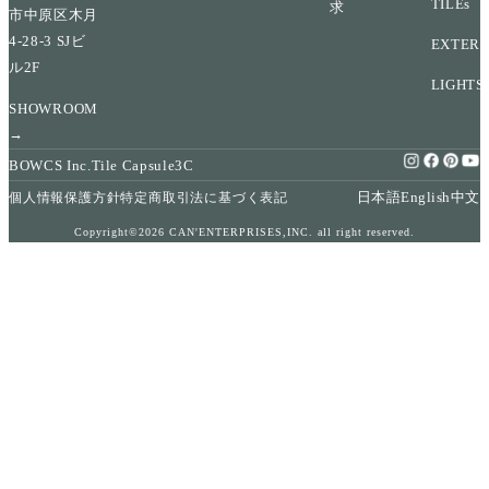
TILEs
求
市中原区木月
4-28-3 SJビ
EXTERI
ル2F
LIGHTS
SHOWROOM
→
BOWCS Inc.
Tile Capsule
3C
日本語
English
中文
個人情報保護方針
特定商取引法に基づく表記
Copyright©2026 CAN'ENTERPRISES,INC. all right reserved.