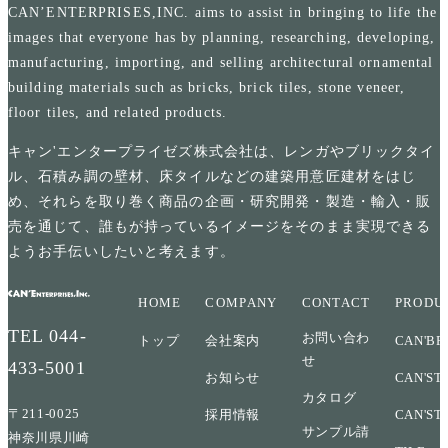
CAN’ENTERPRISES,INC. aims to assist in bringing to life the
images that everyone has by planning, researching, developing,
manufacturing, importing, and selling architectural ornamental
building materials such as bricks, brick tiles, stone veneer,
floor tiles, and related products.
キャン'エンタープライゼズ株式会社は、レンガやブリックタイ
ル、石積み調の壁材、床タイルなどの建築用意匠建材をはじ
め、それらを取り巻く商品の企画・研究開発・製造・輸入・販
売を通じて、誰もが持っているイメージをそのまま実現できる
ようお手伝いしたいと考えます。
HOME
COMPANY
CONTACT
PRODU
TEL
044-
お問い合わ
トップ
会社案内
CAN'BR
せ
433-5001
お知らせ
CAN'ST
カタログ
〒211-0025
採用情報
CAN'ST
サンプル請
神奈川県川崎