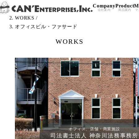
Company
Product
M
Skip to content
TOP
/
会社案内
商品案内
マ
WORKS
/
オフィスビル・ファサード
WORKS
オフィス、店舗・商業施設
司法書士法人 神奈川法務事務所