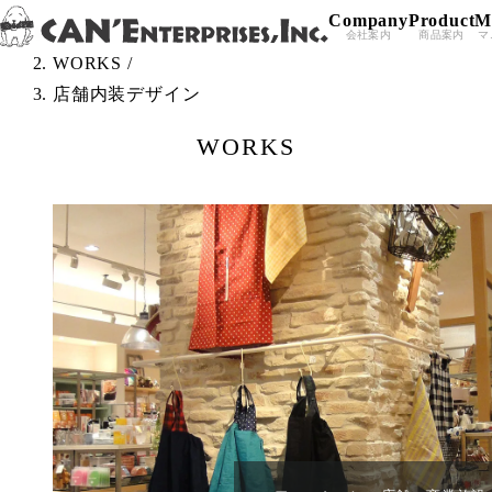
Company
Product
M
Skip to content
TOP
/
会社案内
商品案内
マ
WORKS
/
店舗内装デザイン
WORKS