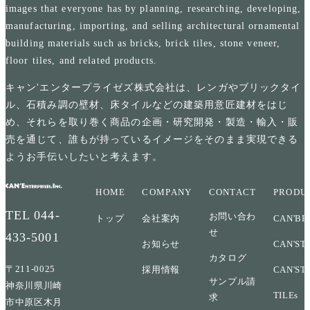
images that everyone has by planning, researching, developing,
manufacturing, importing, and selling architectural ornamental
building materials such as bricks, brick tiles, stone veneer,
floor tiles, and related products.
キャン'エンタープライゼズ株式会社は、レンガやブリックタイ
ル、石積み調の壁材、床タイルなどの建築用意匠建材をはじ
め、それらを取り巻く商品の企画・研究開発・製造・輸入・販
売を通じて、誰もが持っているイメージをそのまま実現できる
ようお手伝いしたいと考えます。
HOME
COMPANY
CONTACT
PRODU
TEL
044-
お問い合わ
トップ
会社案内
CAN'BR
せ
433-5001
お知らせ
CAN'ST
カタログ
〒211-0025
採用情報
CAN'ST
サンプル請
神奈川県川崎
TILEs
求
市中原区木月