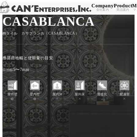
Company
Product
M
TOP
/
PRODUCT
/
TILES
/
CASABLANCA
Skip to content
会社案内
商品案内
マ
CASABLANCA
柄タイル カサブランカ（CASABLANCA）
推奨目地幅と使用量の目安
5〜7mm
目地幅
屋外壁
屋内壁
屋内床
屋外床
滑抵抗
耐凍害
○
○
×
×
-
×