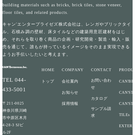
building materials such as bricks, brick tiles, stone veneer,
floor tiles, and related products.
キャン'エンタープライゼズ株式会社は、レンガやブリックタイ
ル、石積み調の壁材、床タイルなどの建築用意匠建材をはじ
め、それらを取り巻く商品の企画・研究開発・製造・輸入・販
売を通じて、誰もが持っているイメージをそのまま実現できる
ようお手伝いしたいと考えます。
HOME
COMPANY
CONTACT
PRODU
TEL
044-
お問い合わ
トップ
会社案内
CAN'BR
せ
433-5001
お知らせ
CAN'ST
カタログ
〒211-0025
採用情報
CAN'ST
サンプル請
神奈川県川崎
TILEs
求
市中原区木月
4-28-3 SJビ
EXTERI
ル2F