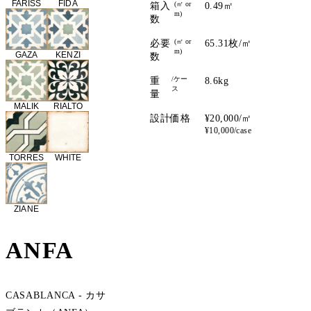
FARISS
FIDA
(㎡ or
箱入
0.49㎡
m)
数
(㎡ or
必要
65.31枚/㎡
m)
GAZA
KENZI
数
/ケー
重
8.6kg
ス
量
MALIK
RIALTO
設計価格
¥20,000/㎡
¥10,000/case
TORRES
WHITE
ZIANE
ANFA
CASABLANCA - カサ