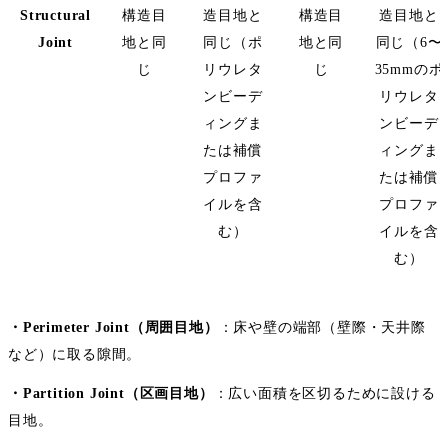
Structural
構造目
造目地と
構造目
造目地と
Joint
地と同
同じ（ポ
地と同
同じ（6〜
じ
リウレタ
じ
35mmのポ
ンビーデ
リウレタ
ィングま
ンビーデ
たは補償
ィングま
プロファ
たは補償
イルを含
プロファ
む）
イルを含
む）
・Perimeter Joint（周囲目地）
：床や壁の端部（壁際・天井際
など）に取る隙間。
・Partition Joint（区画目地）
：広い面積を区切るために設ける
目地。