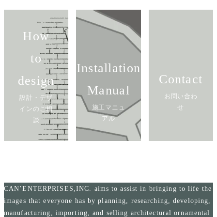
How
to
Installation
Contact
design
Manual
お問い合わ
設計・デザ
施工マニュ
せ
インのご相
アル
談
CAN’ENTERPRISES,INC. aims to assist in bringing to life the
images that everyone has by planning, researching, developing,
manufacturing, importing, and selling architectural ornamental