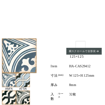
横スクロールで全形状
125×125
Item
HA-CAS29412
(mm)
寸法
W:125×H:125mm
厚み
8mm
ANFA
ATTIA
/ケー
入
32枚
ス
数