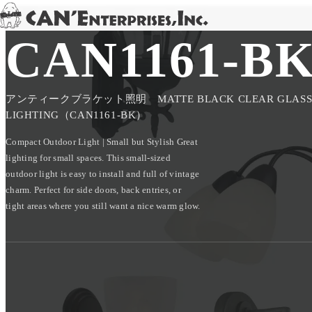
TOP
/
PRODUCT
/
LIGHTS
/
CAN1161-BK
Skip to content
CAN1161-B
アンティークブラケット照明 MATTE BLACK CLEAR GLASS
LIGHTING（CAN1161-BK）
Compact Outdoor Light | Small but Stylish Great
lighting for small spaces. This small-sized
outdoor light is easy to install and full of vintage
charm. Perfect for side doors, back entries, or
tight areas where you still want a nice warm glow.