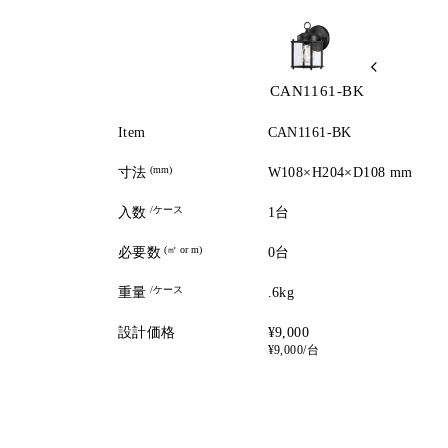
CAN1161-BK
Item
CAN1161-BK
(mm)
寸法
W108×H204×D108 mm
/ケース
入数
1台
(㎡ or m)
必要数
0台
/ケース
重量
.6kg
設計価格
¥9,000
¥9,000/台