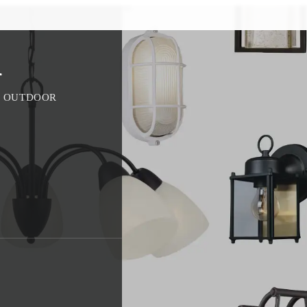
K
 OUTDOOR