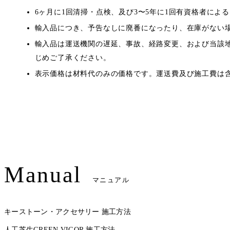
6ヶ月に1回清掃・点検、及び3〜5年に1回有資格者によ
輸入品につき、予告なしに廃番になったり、在庫がない
輸入品は運送機関の遅延、事故、経路変更、および当該地
じめご了承ください。
表示価格は材料代のみの価格です。運送費及び施工費は
Manual
マニュアル
キーストーン・アクセサリー 施工方法
人工芝生GREEN VIGOR 施工方法