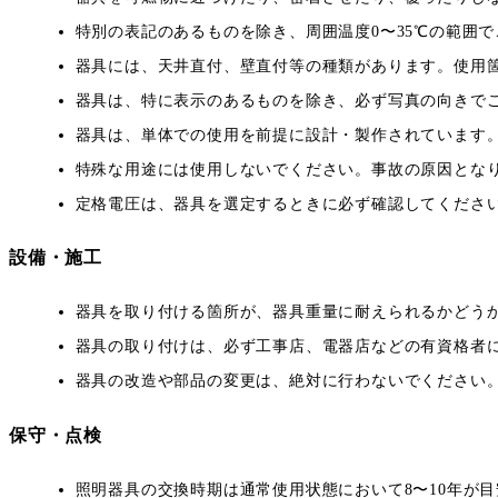
特別の表記のあるものを除き、周囲温度0〜35℃の範囲
器具には、天井直付、壁直付等の種類があります。使用
器具は、特に表示のあるものを除き、必ず写真の向きで
器具は、単体での使用を前提に設計・製作されています
特殊な用途には使用しないでください。事故の原因とな
定格電圧は、器具を選定するときに必ず確認してくださ
設備・施工
器具を取り付ける箇所が、器具重量に耐えられるかどう
器具の取り付けは、必ず工事店、電器店などの有資格者
器具の改造や部品の変更は、絶対に行わないでください
保守・点検
照明器具の交換時期は通常使用状態において8〜10年が