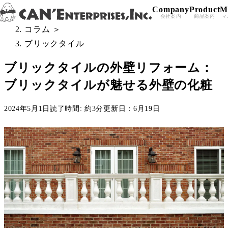
Company
Product
M
Skip to content
All Posts
＞
会社案内
商品案内
マ
コラム
＞
ブリックタイル
ブリックタイルの外壁リフォーム：
ブリックタイルが魅せる外壁の化粧
2024年5月1日
読了時間: 約3分
更新日：6月19日