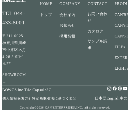
HOME
COMPANY
CONTACT
PRODU
TEL
044-
お問い合わ
トップ
会社案内
CAN'BR
せ
433-5001
お知らせ
CAN'ST
カタログ
〒211-0025
採用情報
CAN'ST
サンプル請
神奈川県川崎
TILEs
求
市中原区木月
4-28-3 SJビ
EXTERI
ル2F
LIGHTS
SHOWROOM
→
BOWCS Inc.
Tile Capsule
3C
日本語
English
中文
個人情報保護方針
特定商取引法に基づく表記
Copyright©2026 CAN'ENTERPRISES,INC. all right reserved.