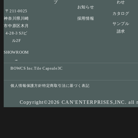
プ
わせ
お知らせ
〒211-0025
カタログ
神奈川県川崎
採用情報
サンプル
市中原区木月
請求
4-28-3 SJビ
ル2F
SHOWROOM
→
BOWCS Inc.
Tile Capsule
3C
個人情報保護方針
特定商取引法に基づく表記
Copyright©2026 CAN'ENTERPRISES,INC. all ri