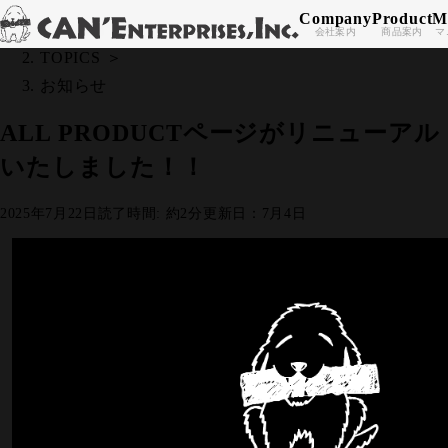
Company
Product
M
Skip to content
All Posts
＞
会社案内
商品案内
マ
TOPICS
＞
お知らせ
ALL PRODUCTページがリニューアル
いたしました！！
2025年7月22日
読了時間: 約2分
更新日：7月4日