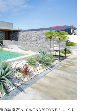
調擬石タイルCAN’STONE
「スプリ