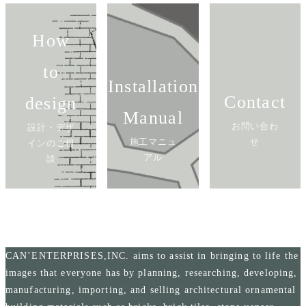
How
to
Installation
Contact
design
Manual
お問い合わ
設計・デザ
施工マニュ
せ
インのご相
アル
談
CAN’ENTERPRISES,INC. aims to assist in bringing to life the
images that everyone has by planning, researching, developing,
manufacturing, importing, and selling architectural ornamental