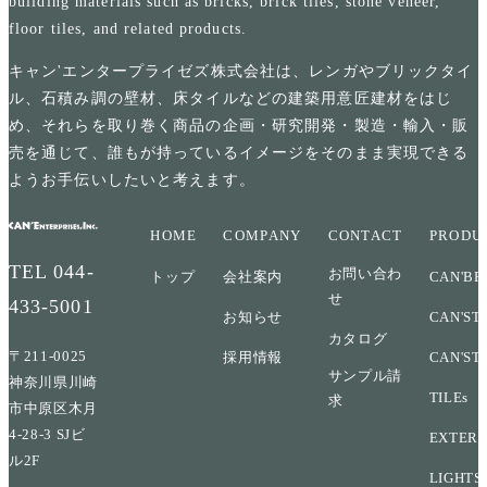
building materials such as bricks, brick tiles, stone veneer,
floor tiles, and related products.
キャン'エンタープライゼズ株式会社は、レンガやブリックタイ
ル、石積み調の壁材、床タイルなどの建築用意匠建材をはじ
め、それらを取り巻く商品の企画・研究開発・製造・輸入・販
売を通じて、誰もが持っているイメージをそのまま実現できる
ようお手伝いしたいと考えます。
HOME
COMPANY
CONTACT
PRODU
TEL
044-
お問い合わ
トップ
会社案内
CAN'BR
せ
433-5001
お知らせ
CAN'ST
カタログ
〒211-0025
採用情報
CAN'ST
サンプル請
神奈川県川崎
TILEs
求
市中原区木月
4-28-3 SJビ
EXTERI
ル2F
LIGHTS