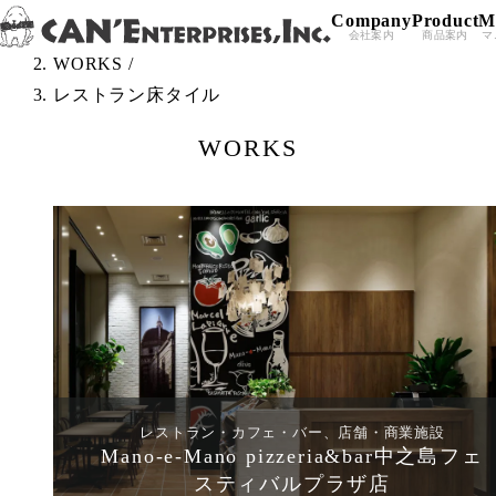
Company
Product
M
Skip to content
TOP
/
会社案内
商品案内
マ
WORKS
/
レストラン床タイル
WORKS
レストラン・カフェ・バー、店舗・商業施設
Mano-e-Mano pizzeria&bar中之島フェ
スティバルプラザ店