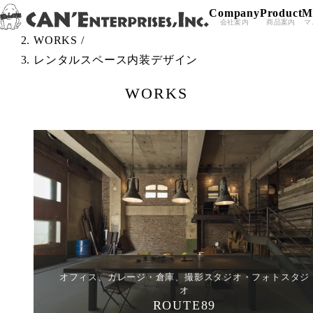
Company
Product
M
Skip to content
TOP
/
会社案内
商品案内
マ
WORKS
/
レンタルスペース内装デザイン
WORKS
オフィス、ガレージ・倉庫、撮影スタジオ・フォトスタジ
オ
ROUTE89