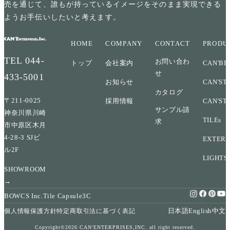
売を通じて、誰もが持っているイメージをそのまま実現できる
ようお手伝いしたいと考えます。
HOME
COMPANY
CONTACT
PRODU
TEL
044-
お問い合わ
トップ
会社案内
CAN'BR
せ
433-5001
お知らせ
CAN'ST
カタログ
〒211-0025
採用情報
CAN'ST
サンプル請
神奈川県川崎
TILEs
求
市中原区木月
4-28-3 SJビ
EXTERI
ル2F
LIGHTS
SHOWROOM
→
BOWCS Inc.
Tile Capsule
3C
日本語
English
中文
個人情報保護方針
特定商取引法に基づく表記
Copyright©2026 CAN'ENTERPRISES,INC. all right reserved.