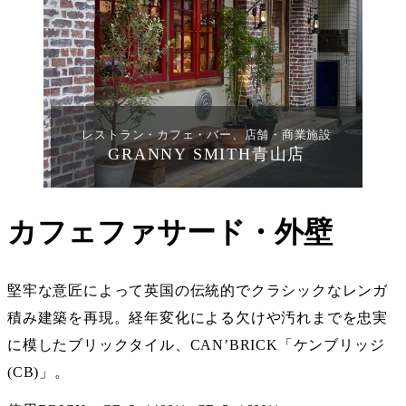
レストラン・カフェ・バー、店舗・商業施設
GRANNY SMITH青山店
カフェファサード・外壁
堅牢な意匠によって英国の伝統的でクラシックなレンガ
積み建築を再現。経年変化による欠けや汚れまでを忠実
に模したブリックタイル、CAN’BRICK「
ケンブリッジ
(CB)
」。