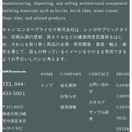
manufacturing, importing, and selling architectural ornamental
building materials such as bricks, brick tiles, stone veneer,
floor tiles, and related products.
キャン'エンタープライゼズ株式会社は、レンガやブリックタイ
ル、石積み調の壁材、床タイルなどの建築用意匠建材をはじ
め、それらを取り巻く商品の企画・研究開発・製造・輸入・販
売を通じて、誰もが持っているイメージをそのまま実現できる
ようお手伝いしたいと考えます。
HOME
COMPANY
CONTACT
PRODU
TEL
044-
お問い合わ
トップ
会社案内
CAN'BR
せ
433-5001
お知らせ
CAN'ST
カタログ
〒211-0025
採用情報
CAN'ST
サンプル請
神奈川県川崎
TILEs
求
市中原区木月
4-28-3 SJビ
EXTERI