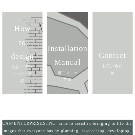
How
to
Installation
Contact
design
Manual
お問い合わ
設計・デザ
施工マニュ
せ
インのご相
アル
談
CAN’ENTERPRISES,INC. aims to assist in bringing to life the
images that everyone has by planning, researching, developing,