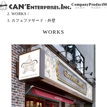
Company
Product
M
Skip to content
TOP
/
会社案内
商品案内
マ
WORKS
/
カフェファサード・外壁
WORKS