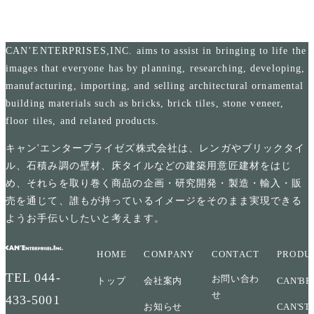
CAN’ENTERPRISES,INC. aims to assist in bringing to life the
images that everyone has by planning, researching, developing,
manufacturing, importing, and selling architectural ornamental
building materials such as bricks, brick tiles, stone veneer,
floor tiles, and related products.
キャン'エンタープライゼズ株式会社は、レンガやブリックタイ
ル、石積み調の壁材、床タイルなどの建築用意匠建材をはじ
め、それらを取り巻く商品の企画・研究開発・製造・輸入・販
売を通じて、誰もが持っているイメージをそのまま実現できる
ようお手伝いしたいと考えます。
HOME
COMPANY
CONTACT
PRODU
TEL
044-
お問い合わ
トップ
会社案内
CAN'BR
せ
433-5001
お知らせ
CAN'ST