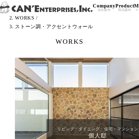
Company
Product
M
Skip to content
TOP
/
会社案内
商品案内
マ
WORKS
/
ストーン調・アクセントウォール
WORKS
リビング・ダイニング、住宅・マンション
個人邸