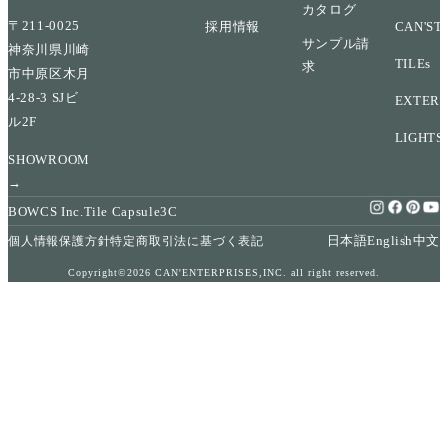
カタログ
〒211-0025
採用情報
CAN'ST
サンプル請
神奈川県川崎
TILEs
求
市中原区木月
4-28-3 SJビ
EXTERI
ル2F
LIGHTS
SHOWROOM
→
BOWCS Inc.
Tile Capsule
3C
日本語
English
中文
個人情報保護方針
特定商取引法に基づく表記
Copyright©2026 CAN'ENTERPRISES,INC. all right reserved.