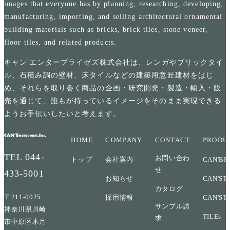
images that everyone has by planning, researching, developing,
manufacturing, importing, and selling architectural ornamental
building materials such as bricks, brick tiles, stone veneer,
floor tiles, and related products.
キャン'エンタープライゼズ株式会社は、レンガやブリックタイ
ル、石積み調の壁材、床タイルなどの建築用意匠建材をはじ
め、それらを取り巻く商品の企画・研究開発・製造・輸入・販
売を通じて、誰もが持っているイメージをそのまま実現できる
ようお手伝いしたいと考えます。
HOME
COMPANY
CONTACT
PRODU
TEL
044-
お問い合わ
トップ
会社案内
CAN'BR
せ
433-5001
お知らせ
CAN'ST
カタログ
〒211-0025
採用情報
CAN'ST
サンプル請
神奈川県川崎
TILEs
求
市中原区木月