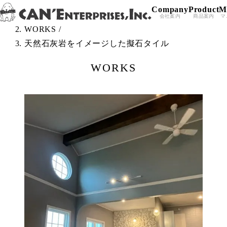
Company
Product
M
Skip to content
TOP
/
会社案内
商品案内
マ
WORKS
/
天然石灰岩をイメージした擬石タイル
WORKS