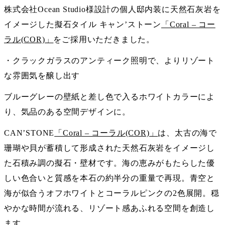
株式会社Ocean Studio様設計の個人邸内装に天然石灰岩を
イメージした擬石タイル キャン’ストーン
「Coral – コー
ラル(COR)」
をご採用いただきました。
・クラックガラスのアンティーク照明で、よりリゾート
な雰囲気を醸し出す
ブルーグレーの壁紙と差し色で入るホワイトカラーによ
り、気品のある空間デザインに。
CAN’STONE
「Coral – コーラル(COR)」
は、太古の海で
珊瑚や貝が蓄積して形成された天然石灰岩をイメージし
た石積み調の擬石・壁材です。海の恵みがもたらした優
しい色合いと質感を本石の約半分の重量で再現。青空と
海が似合うオフホワイトとコーラルピンクの2色展開。穏
やかな時間が流れる、リゾート感あふれる空間を創造し
ます。