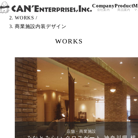
Company
Product
M
Skip to content
TOP
/
会社案内
商品案内
マ
WORKS
/
商業施設内装デザイン
WORKS
店舗・商業施設