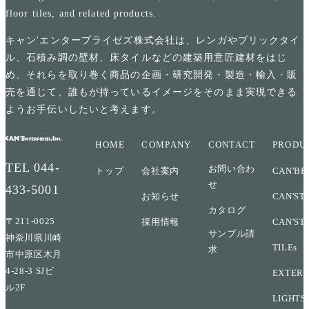
floor tiles, and related products.
キャン'エンタープライゼズ株式会社は、レンガやブリックタイ
ル、石積み調の壁材、床タイルなどの建築用意匠建材をはじ
め、それらを取り巻く商品の企画・研究開発・製造・輸入・販
売を通じて、誰もが持っているイメージをそのまま実現できる
ようお手伝いしたいと考えます。
HOME
COMPANY
CONTACT
PRODU
TEL
044-
お問い合わ
トップ
会社案内
CAN'BR
せ
433-5001
お知らせ
CAN'ST
カタログ
〒211-0025
採用情報
CAN'ST
サンプル請
神奈川県川崎
TILEs
求
市中原区木月
4-28-3 SJビ
EXTERI
ル2F
LIGHTS