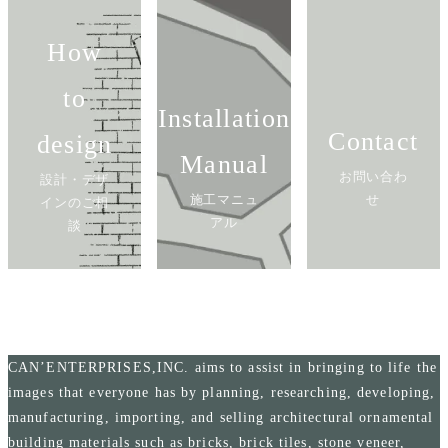
How
to
Installation
Contact
design
Manual
お問い合わ
設計・デザ
施工マニュ
せ
インのご相
アル
談
CAN’ENTERPRISES,INC. aims to assist in bringing to life the
images that everyone has by planning, researching, developing,
manufacturing, importing, and selling architectural ornamental
building materials such as bricks, brick tiles, stone veneer,