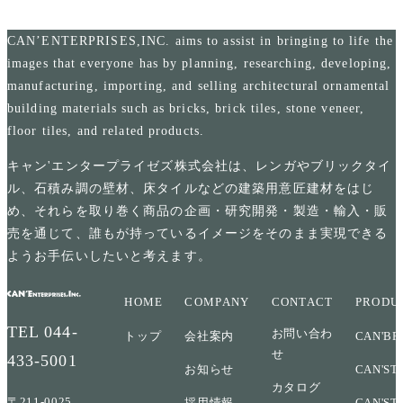
CAN’ENTERPRISES,INC. aims to assist in bringing to life the
images that everyone has by planning, researching, developing,
manufacturing, importing, and selling architectural ornamental
building materials such as bricks, brick tiles, stone veneer,
floor tiles, and related products.
キャン'エンタープライゼズ株式会社は、レンガやブリックタイ
ル、石積み調の壁材、床タイルなどの建築用意匠建材をはじ
め、それらを取り巻く商品の企画・研究開発・製造・輸入・販
売を通じて、誰もが持っているイメージをそのまま実現できる
ようお手伝いしたいと考えます。
HOME
COMPANY
CONTACT
PRODU
TEL
044-
お問い合わ
トップ
会社案内
CAN'BR
せ
433-5001
お知らせ
CAN'ST
カタログ
〒211-0025
採用情報
CAN'ST