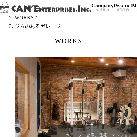
Company
Product
M
Skip to content
TOP
/
会社案内
商品案内
マ
WORKS
/
ジムのあるガレージ
WORKS
ガレージ・倉庫、住宅・マンション