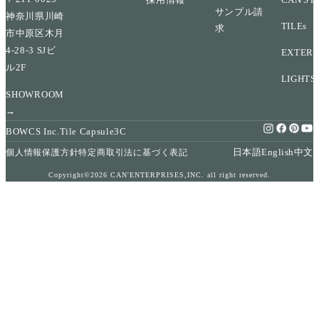
サンプル請
神奈川県川崎
TILEs
求
市中原区木月
4-28-3 SJビ
EXTERI
ル2F
LIGHTS
SHOWROOM
→
BOWCS Inc.
Tile Capsule
3C
日本語
English
中文
個人情報保護方針
特定商取引法に基づく表記
Copyright©2026 CAN'ENTERPRISES,INC. all right reserved.