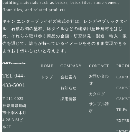
building materials such as bricks, brick tiles, stone veneer,
floor tiles, and related products.
キャン'エンタープライゼズ株式会社は、レンガやブリックタイ
ル、石積み調の壁材、床タイルなどの建築用意匠建材をはじ
め、それらを取り巻く商品の企画・研究開発・製造・輸入・販
売を通じて、誰もが持っているイメージをそのまま実現できる
ようお手伝いしたいと考えます。
HOME
COMPANY
CONTACT
PRODU
TEL
044-
お問い合わ
トップ
会社案内
CAN'BR
せ
433-5001
お知らせ
CAN'ST
カタログ
〒211-0025
採用情報
CAN'ST
サンプル請
神奈川県川崎
TILEs
求
市中原区木月
4-28-3 SJビ
EXTERI
ル2F
LIGHTS