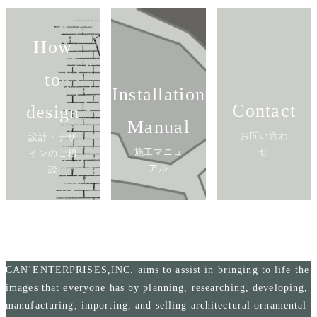
How
to
Installation
Contact
design
Manual
お問い合わ
設計・デザ
施工マニュ
せ
インのご相
アル
談
CAN’ENTERPRISES,INC. aims to assist in bringing to life the
images that everyone has by planning, researching, developing,
manufacturing, importing, and selling architectural ornamental