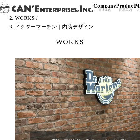
Company
Product
M
Skip to content
TOP
/
会社案内
商品案内
マ
WORKS
/
ドクターマーチン｜内装デザイン
WORKS