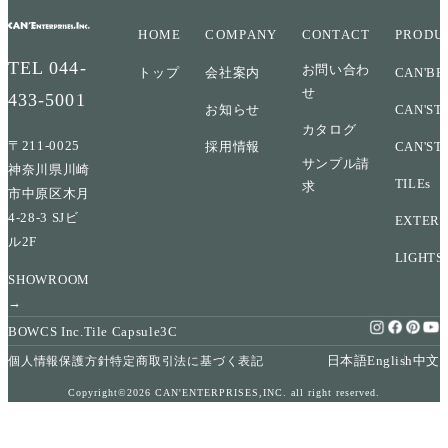
HOME
COMPANY
CONTACT
PRODU
TEL
044-
お問い合わ
トップ
会社案内
CAN'BR
せ
433-5001
お知らせ
CAN'ST
カタログ
〒211-0025
採用情報
CAN'ST
サンプル請
神奈川県川崎
TILEs
求
市中原区木月
4-28-3 SJビ
EXTERI
ル2F
LIGHTS
SHOWROOM
→
BOWCS Inc.
Tile Capsule
3C
日本語
English
中文
個人情報保護方針
特定商取引法に基づく表記
Copyright©2026 CAN'ENTERPRISES,INC. all right reserved.