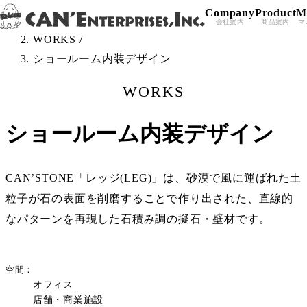
Company
Product
M
Skip to content
TOP
/
会社案内
商品案内
マ
WORKS
/
ショールーム内装デザイン
WORKS
ショールーム内装デザイン
CAN’STONE「レッジ(LEG)」は、砂漠で風に運ばれた土
粒子が石の表面を削磨することで作り出された、直線的
なパターンを再現した石積み調の擬石・壁材です。
空間
オフィス
店舗・商業施設