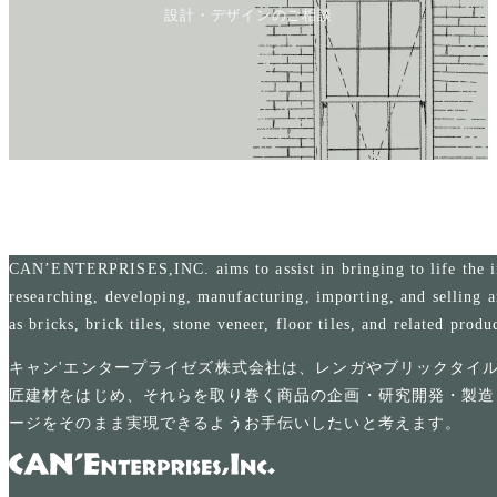
設計・デザインのご相談
CAN’ENTERPRISES,INC. aims to assist in bringing to life the i
researching, developing, manufacturing, importing, and selling a
as bricks, brick tiles, stone veneer, floor tiles, and related produ
キャン'エンタープライゼズ株式会社は、レンガやブリックタイ
匠建材をはじめ、それらを取り巻く商品の企画・研究開発・製造
ージをそのまま実現できるようお手伝いしたいと考えます。