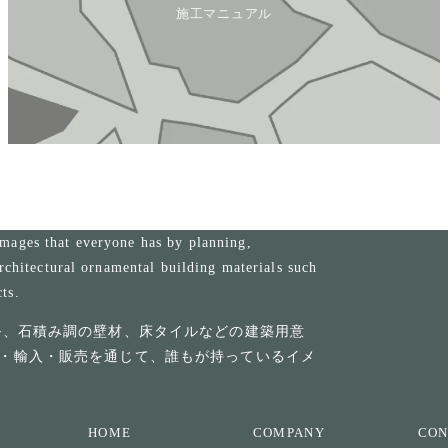
施工マニュアル
mages that everyone has by planning,
rchitectural ornamental building materials such
cts.
ル、石積み調の壁材、床タイルなどの建築用意
・輸入・販売を通じて、誰もが持っているイメ
HOME
COMPANY
CON