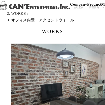
Company
Product
M
Skip to content
TOP
/
会社案内
商品案内
マ
WORKS
/
オフィス内壁・アクセントウォール
WORKS