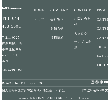
HOME
COMPANY
CONTACT
PRODU
TEL
044-
お問い合わ
トップ
会社案内
CAN'BR
せ
433-5001
お知らせ
CAN'ST
カタログ
〒211-0025
採用情報
CAN'ST
サンプル請
神奈川県川崎
TILEs
求
市中原区木月
4-28-3 SJビ
EXTERI
ル2F
LIGHTS
SHOWROOM
→
BOWCS Inc.
Tile Capsule
3C
日本語
English
中文
個人情報保護方針
特定商取引法に基づく表記
Copyright©2026 CAN'ENTERPRISES,INC. all right reserved.