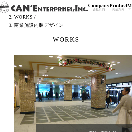
Company
Product
M
Skip to content
TOP
/
会社案内
商品案内
マ
WORKS
/
商業施設内装デザイン
WORKS