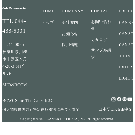
HOME
COMPANY
CONTACT
PRODU
TEL
044-
お問い合わ
トップ
会社案内
CAN'BR
せ
433-5001
お知らせ
CAN'ST
カタログ
〒211-0025
採用情報
CAN'ST
サンプル請
神奈川県川崎
TILEs
求
市中原区木月
4-28-3 SJビ
EXTERI
ル2F
LIGHTS
SHOWROOM
→
BOWCS Inc.
Tile Capsule
3C
日本語
English
中文
個人情報保護方針
特定商取引法に基づく表記
Copyright©2026 CAN'ENTERPRISES,INC. all right reserved.