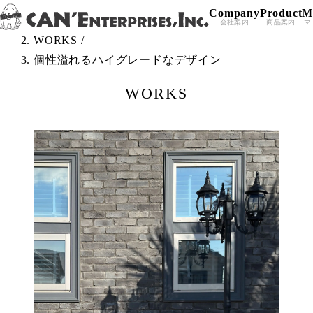
Company
Product
M
Skip to content
TOP
/
会社案内
商品案内
マ
WORKS
/
個性溢れるハイグレードなデザイン
WORKS