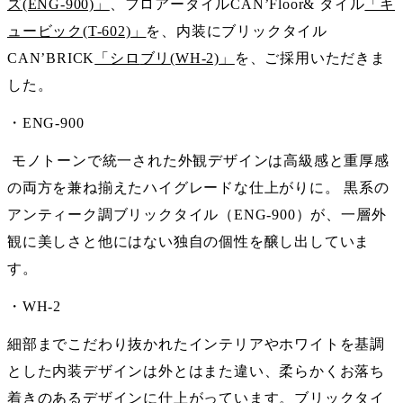
ズ(ENG-900)」
、フロアータイルCAN’Floor& タイル
「キ
ュービック(T-602)」
を、内装にブリックタイル
CAN’BRICK
「シロ
ブリ
(WH-2)」
を、ご採用いただきま
した。
・ENG-900
モノトーンで統一された外観デザインは高級感と重厚感
の両方を兼ね揃えたハイグレードな仕上がりに。 黒系の
アンティーク調ブリックタイル（ENG-900）が、一層外
観に美しさと他にはない独自の個性を醸し出していま
す。
・WH-2
細部までこだわり抜かれたインテリアやホワイトを基調
とした内装デザインは外とはまた違い、柔らかくお落ち
着きのあるデザインに仕上がっています。ブリックタイ