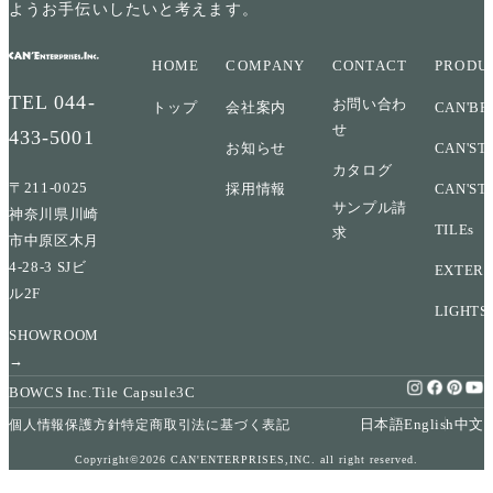
ようお手伝いしたいと考えます。
HOME
COMPANY
CONTACT
PRODU
TEL
044-
お問い合わ
トップ
会社案内
CAN'BR
せ
433-5001
お知らせ
CAN'ST
カタログ
〒211-0025
採用情報
CAN'ST
サンプル請
神奈川県川崎
TILEs
求
市中原区木月
4-28-3 SJビ
EXTERI
ル2F
LIGHTS
SHOWROOM
→
BOWCS Inc.
Tile Capsule
3C
日本語
English
中文
個人情報保護方針
特定商取引法に基づく表記
Copyright©2026 CAN'ENTERPRISES,INC. all right reserved.