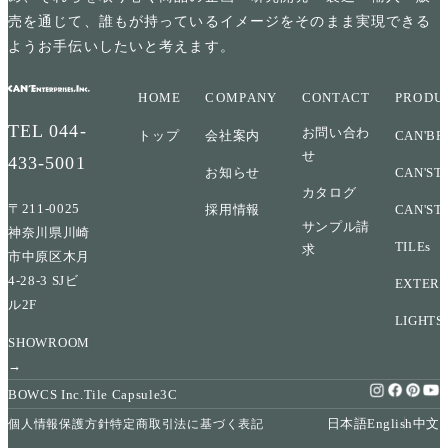
売を通じて、誰もが持っているイメージをそのまま実現できる
ようお手伝いしたいと考えます。
HOME
COMPANY
CONTACT
PRODU
TEL
044-
お問い合わ
トップ
会社案内
CAN'BR
せ
433-5001
お知らせ
CAN'ST
カタログ
〒211-0025
採用情報
CAN'ST
サンプル請
神奈川県川崎
TILEs
求
市中原区木月
4-28-3 SJビ
EXTERI
ル2F
LIGHTS
SHOWROOM
→
BOWCS Inc.
Tile Capsule
3C
日本語
English
中文
個人情報保護方針
特定商取引法に基づく表記