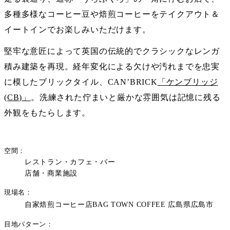
多種多様なコーヒー豆や焙煎コーヒーをテイクアウト＆
イートインでお楽しみいただけます。
堅牢な意匠によって英国の伝統的でクラシックなレンガ
積み建築を再現。経年変化による欠けや汚れまでを忠実
に模したブリックタイル、CAN’BRICK
「ケンブリッジ
(CB)」
。洗練された佇まいと厳かな雰囲気は記憶に残る
外観をもたらします。
空間
レストラン・カフェ・バー
店舗・商業施設
現場名
自家焙煎コーヒー店BAG TOWN COFFEE 広島県広島市
目地パターン