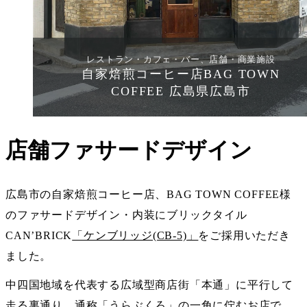
レストラン・カフェ・バー、店舗・商業施設
自家焙煎コーヒー店BAG TOWN
COFFEE 広島県広島市
店舗ファサードデザイン
広島市の自家焙煎コーヒー店、BAG TOWN COFFEE様
のファサードデザイン・内装にブリックタイル
CAN’BRICK
「ケンブリッジ(CB-5)」
をご採用いただき
ました。
中四国地域を代表する広域型商店街「本通」に平行して
走る裏通り、通称「うらぶくろ」の一角に佇むお店で、