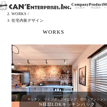
Company
Product
M
Skip to content
TOP
/
会社案内
商品案内
マ
WORKS
/
住宅内装デザイン
WORKS
キッチン、リビング・ダイニング、住宅・マンション
N様邸LDKキッチンバック