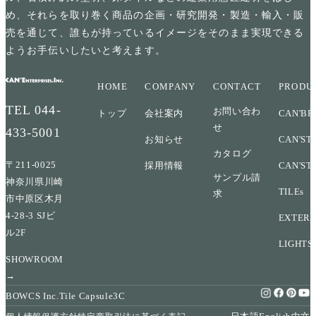
め、それらを取り巻く商品の企画・研究開発・製造・輸入・販
売を通じて、誰もが持っているイメージをそのまま実現できる
ようお手伝いしたいと考えます。
HOME
COMPANY
CONTACT
PRODU
TEL
044-
お問い合わ
トップ
会社案内
CAN'BR
せ
433-5001
お知らせ
CAN'ST
カタログ
〒211-0025
採用情報
CAN'ST
サンプル請
神奈川県川崎
TILEs
求
市中原区木月
4-28-3 SJビ
EXTERI
ル2F
LIGHTS
SHOWROOM
→
BOWCS Inc.
Tile Capsule
3C