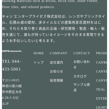
building materials such as bricks, brick tiles, stone veneer,
floor tiles, and related products.
キャン'エンタープライゼズ株式会社は、レンガやブリックタイ
ル、石積み調の壁材、床タイルなどの建築用意匠建材をはじ
め、それらを取り巻く商品の企画・研究開発・製造・輸入・販
売を通じて、誰もが持っているイメージをそのまま実現できる
ようお手伝いしたいと考えます。
HOME
COMPANY
CONTACT
PRODU
TEL
044-
お問い合わ
トップ
会社案内
CAN'BR
せ
433-5001
お知らせ
CAN'ST
カタログ
〒211-0025
採用情報
CAN'ST
サンプル請
神奈川県川崎
TILEs
求
市中原区木月
4-28-3 SJビ
EXTERI
ル2F
LIGHTS