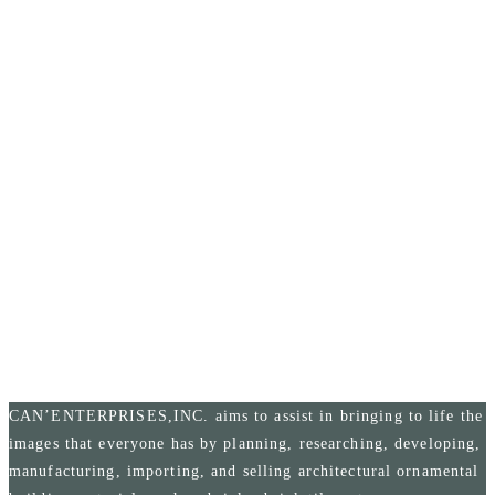
How
to
Installation
Contact
design
Manual
お問い合わ
設計・デザ
施工マニュ
せ
インのご相
アル
談
CAN’ENTERPRISES,INC. aims to assist in bringing to life the
images that everyone has by planning, researching, developing,
manufacturing, importing, and selling architectural ornamental